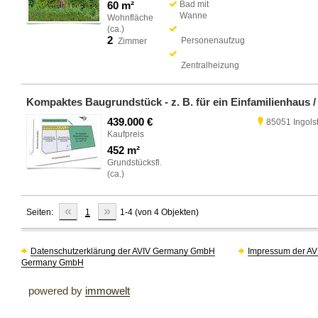
60 m²
Bad mit
Wanne
Wohnfläche
(ca.)
2
Personenaufzug
Zimmer
Zentralheizung
439.000 €
85051 Ingols
Kaufpreis
452 m²
Grundstücksfl.
(ca.)
«
»
Seiten:
1
1-4 (von 4 Objekten)
Datenschutzerklärung der AVIV Germany GmbH
Impressum der AV
Germany GmbH
powered by
immowelt