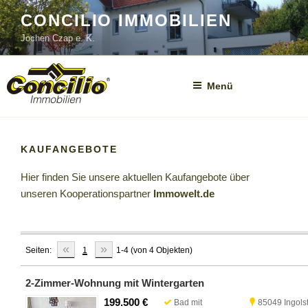
Zum
CONCILIO IMMOBILIEN
Inhalt
Jochen Czap e. K.
springen
Menü
KAUFANGEBOTE
Hier finden Sie unsere aktuellen Kaufangebote über
unseren Kooperationspartner
Immowelt.de
«
»
Seiten:
1
1-4 (von 4 Objekten)
2-Zimmer-Wohnung mit Wintergarten
199.500 €
Bad mit
85049 Ingols