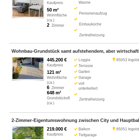
Wanne
Kaufpreis
50 m²
Personenaufzug
Wohnfläche
(ca.)
Einbauküche
2
Zimmer
Zentralheizung
445.200 €
Loggia
85053 Ingols
Kaufpreis
Terrasse
121 m²
Garten
Wohnfläche
Garage
(ca.)
voll
6
Zimmer
unterkellert
648 m²
Grundstücksfl.
Zentralheizung
(ca.)
219.000 €
Balkon
85051 Ingols
Kaufpreis
Tiefgarage